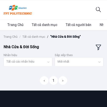
Trang Chủ
Tất cả danh mục
Tất cả người bán
Nhãn
Trang Chủ
Tất cả danh mục
"Nhà Cửa & Đời Sống"
Nhà Cửa & Đời Sống
Nhãn hiệu
Sắp xếp theo
Tất cả các nhãn hiệu
Mới nhất
‹
1
›