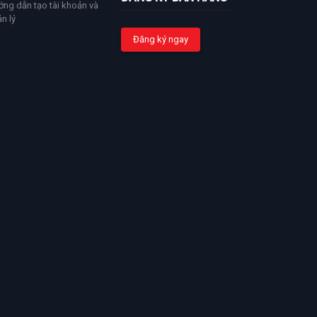
ng dẫn tạo tài khoản và
n lý
Đăng ký ngay