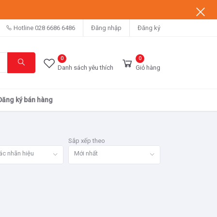
Hotline
028 6686 6486
Đăng nhập
Đăng ký
0
0
Danh sách yêu thích
Giỏ hàng
Đăng ký bán hàng
Sắp xếp theo
ác nhãn hiệu
Mới nhất