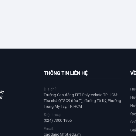
THÔNG TIN LIÊN HỆ
VỀ
Địa chỉ:
Hư
xây
Trường Cao đẳng FPT Polytechnic TP. HCM:
tử
Hư
Tòa nhà QTSC9 (tòa T), đường Tô Ký, Phường
Hư
Trung Mỹ Tây, TP. HCM
Qu
Điện thoại:
(024) 7300 1955
Chí
Email:
Giả
caodang@fpt.edu.vn
u