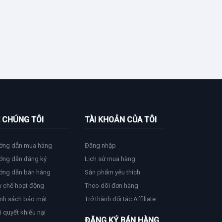
 CHÚNG TÔI
TÀI KHOẢN CỦA TÔI
ớng dẫn mua hàng
Đăng nhập
ớng dẫn đăng ký
Lịch sử mua hàng
ớng dẫn bán hàng
Sản phẩm yêu thích
y chế hoạt động
Theo dõi đơn hàng
nh sách bảo mật
Trở thành đối tác Affiliate
i quyết khiếu nại
ĐĂNG KÝ BÁN HÀNG