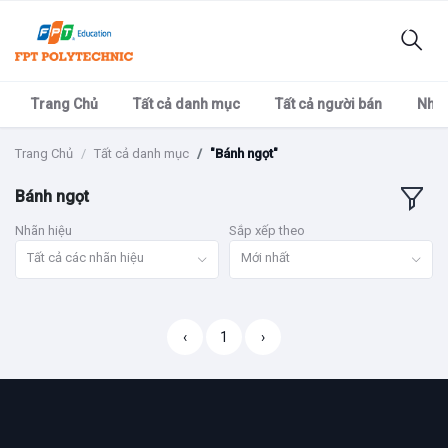
Trang Chủ
Tất cả danh mục
Tất cả người bán
Nhãn
Trang Chủ
Tất cả danh mục
"Bánh ngọt"
Bánh ngọt
Nhãn hiệu
Sắp xếp theo
Tất cả các nhãn hiệu
Mới nhất
‹
1
›