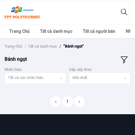
Trang Chủ
Tất cả danh mục
Tất cả người bán
Nhãn
Trang Chủ
Tất cả danh mục
"Bánh ngọt"
Bánh ngọt
Nhãn hiệu
Sắp xếp theo
Tất cả các nhãn hiệu
Mới nhất
‹
1
›