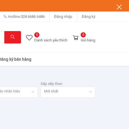
Hotline
028 6686 6486
Đăng nhập
Đăng ký
0
0
Danh sách yêu thích
Giỏ hàng
Đăng ký bán hàng
Sắp xếp theo
ác nhãn hiệu
Mới nhất