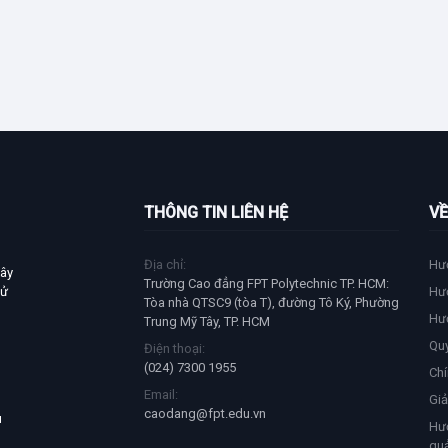
THÔNG TIN LIÊN HỆ
VỀ
Địa chỉ:
Hư
xây
Trường Cao đẳng FPT Polytechnic TP. HCM:
tử
Hư
Tòa nhà QTSC9 (tòa T), đường Tô Ký, Phường
Hư
Trung Mỹ Tây, TP. HCM
Qu
Điện thoại:
(024) 7300 1955
Chí
Email:
Giả
caodang@fpt.edu.vn
u
Hướ
quả