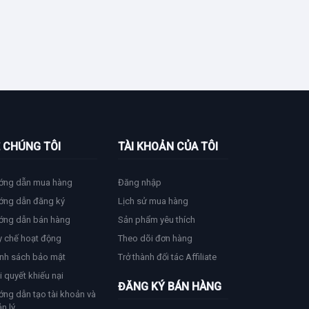
 CHÚNG TÔI
TÀI KHOẢN CỦA TÔI
ớng dẫn mua hàng
Đăng nhập
ớng dẫn đăng ký
Lịch sử mua hàng
ớng dẫn bán hàng
Sản phẩm yêu thích
y chế hoạt động
Theo dõi đơn hàng
nh sách bảo mật
Trở thành đối tác Affiliate
i quyết khiếu nại
ĐĂNG KÝ BÁN HÀNG
ng dẫn tạo tài khoản và
n lý