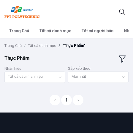
Trang Chủ
Tất cả danh mục
Tất cả người bán
Nhãn
Trang Chủ
Tất cả danh mục
"Thực Phẩm"
Thực Phẩm
Nhãn hiệu
Sắp xếp theo
Tất cả các nhãn hiệu
Mới nhất
‹
1
›