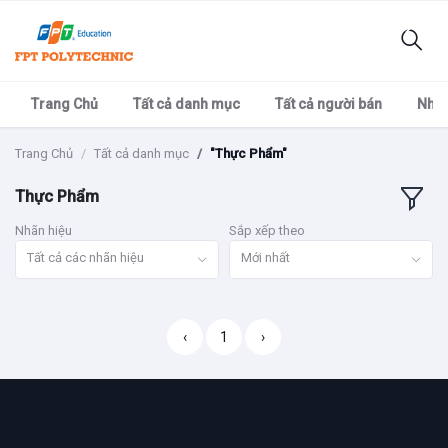
Trang Chủ
Tất cả danh mục
Tất cả người bán
Nhãn
Trang Chủ
Tất cả danh mục
"Thực Phẩm"
Thực Phẩm
Nhãn hiệu
Sắp xếp theo
Tất cả các nhãn hiệu
Mới nhất
‹
1
›