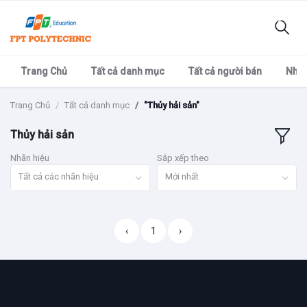
Trang Chủ
Tất cả danh mục
Tất cả người bán
Nhãn
Trang Chủ
Tất cả danh mục
"Thủy hải sản"
Thủy hải sản
Nhãn hiệu
Sắp xếp theo
Tất cả các nhãn hiệu
Mới nhất
‹
1
›