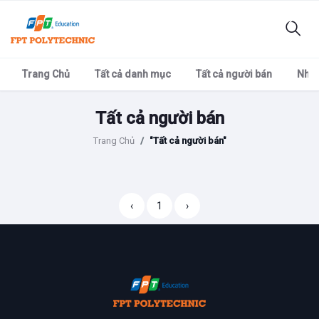
Trang Chủ
Tất cả danh mục
Tất cả người bán
Nhãn
Tất cả người bán
Trang Chủ
"Tất cả người bán"
‹
1
›