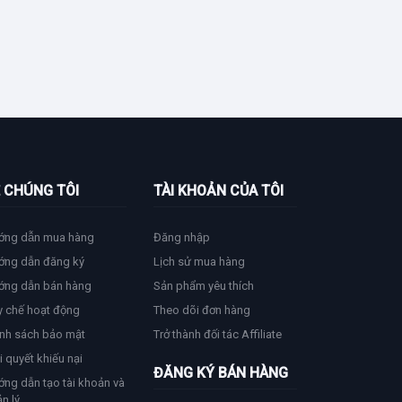
 CHÚNG TÔI
TÀI KHOẢN CỦA TÔI
ớng dẫn mua hàng
Đăng nhập
ớng dẫn đăng ký
Lịch sử mua hàng
ớng dẫn bán hàng
Sản phẩm yêu thích
y chế hoạt động
Theo dõi đơn hàng
nh sách bảo mật
Trở thành đối tác Affiliate
i quyết khiếu nại
ĐĂNG KÝ BÁN HÀNG
ng dẫn tạo tài khoản và
n lý