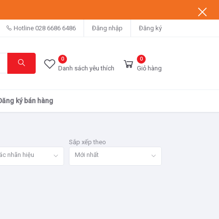
Hotline
028 6686 6486
Đăng nhập
Đăng ký
0
0
Danh sách yêu thích
Giỏ hàng
Đăng ký bán hàng
Sắp xếp theo
ác nhãn hiệu
Mới nhất