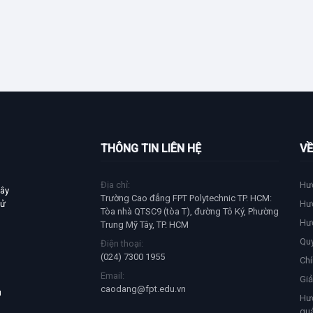
THÔNG TIN LIÊN HỆ
VỀ
Địa chỉ:
Hư
xây
Trường Cao đẳng FPT Polytechnic TP. HCM:
tử
Hư
Tòa nhà QTSC9 (tòa T), đường Tô Ký, Phường
Hư
Trung Mỹ Tây, TP. HCM
Qu
Điện thoại:
(024) 7300 1955
Chí
Email:
Giả
caodang@fpt.edu.vn
u
Hướ
quả