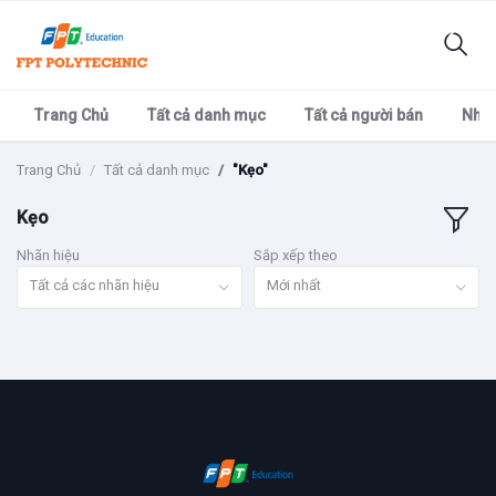
Trang Chủ
Tất cả danh mục
Tất cả người bán
Nhãn
Trang Chủ
Tất cả danh mục
"Kẹo"
Kẹo
Nhãn hiệu
Sắp xếp theo
Tất cả các nhãn hiệu
Mới nhất