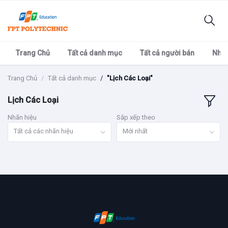
Trang Chủ
Tất cả danh mục
Tất cả người bán
Nhãn
Trang Chủ
Tất cả danh mục
"Lịch Các Loại"
Lịch Các Loại
Nhãn hiệu
Sắp xếp theo
Tất cả các nhãn hiệu
Mới nhất