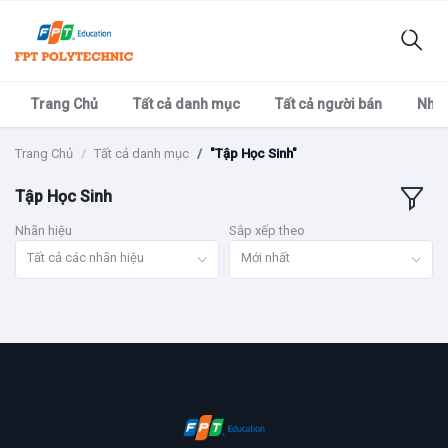
Trang Chủ
Tất cả danh mục
Tất cả người bán
Nhãn
Trang Chủ
Tất cả danh mục
"Tập Học Sinh"
Tập Học Sinh
Nhãn hiệu
Sắp xếp theo
Tất cả các nhãn hiệu
Mới nhất