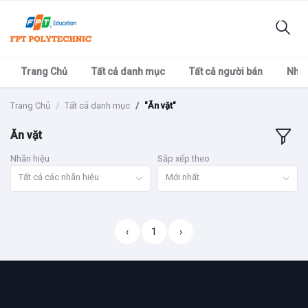
Trang Chủ
Tất cả danh mục
Tất cả người bán
Nhãn
Trang Chủ
Tất cả danh mục
"Ăn vặt"
Ăn vặt
Nhãn hiệu
Sắp xếp theo
Tất cả các nhãn hiệu
Mới nhất
‹
1
›