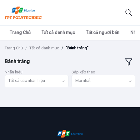
Trang Chủ
Tất cả danh mục
Tất cả người bán
Nhãn
Trang Chủ
Tất cả danh mục
"Bánh tráng"
Bánh tráng
Nhãn hiệu
Sắp xếp theo
Tất cả các nhãn hiệu
Mới nhất