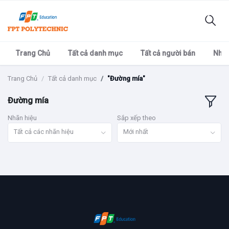
Trang Chủ
Tất cả danh mục
Tất cả người bán
Nhãn
Trang Chủ
Tất cả danh mục
"Đường mía"
Đường mía
Nhãn hiệu
Sắp xếp theo
Tất cả các nhãn hiệu
Mới nhất