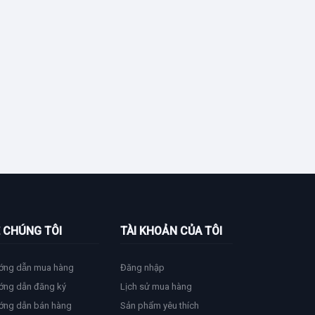
 CHÚNG TÔI
TÀI KHOẢN CỦA TÔI
ớng dẫn mua hàng
Đăng nhập
ớng dẫn đăng ký
Lịch sử mua hàng
ớng dẫn bán hàng
Sản phẩm yêu thích