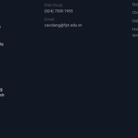
Qu
Điện thoại:
(024) 7300 1955
Chí
Email:
Giả
caodang@fpt.edu.vn
u
Hướ
quả
hị
ng
ịnh