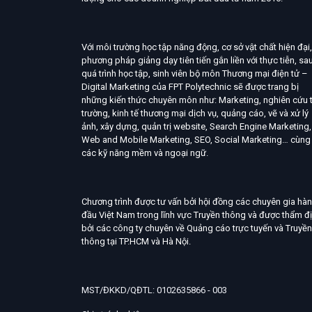
Với môi trường học tập năng động, cơ sở vật chất hiện đại,
phương pháp giảng dạy tiên tiến gắn liền với thực tiễn, sa
quá trình học tập, sinh viên bộ môn Thương mại điện tử –
Digital Marketing của FPT Polytechnic sẽ được trang bị
những kiến thức chuyên môn như: Marketing, nghiên cứu t
trường, kinh tế thương mại dịch vụ, quảng cáo, vẽ và xử lý
ảnh, xây dựng, quản trị website, Search Engine Marketing,
Web and Mobile Marketing, SEO, Social Marketing… cùng
các kỹ năng mềm và ngoại ngữ.
Chương trình được tư vấn bởi hội đồng các chuyên gia hà
đầu Việt Nam trong lĩnh vực Truyền thông và được thẩm đ
bởi các công ty chuyên về Quảng cáo trực tuyến và Truyền
thông tại TP.HCM và Hà Nội.
MST/ĐKKD/QĐTL: 0102635866 - 003