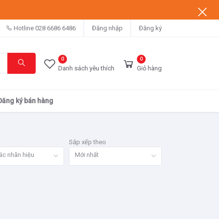
Hotline
028 6686 6486
Đăng nhập
Đăng ký
0
0
Danh sách yêu thích
Giỏ hàng
Đăng ký bán hàng
Sắp xếp theo
ác nhãn hiệu
Mới nhất