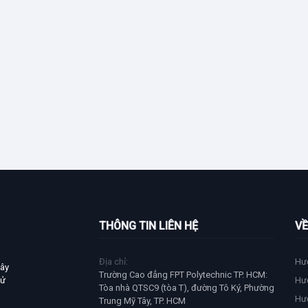
THÔNG TIN LIÊN HỆ
VỀ
Địa chỉ:
Hư
xây
Trường Cao đẳng FPT Polytechnic TP. HCM:
tử
Hư
Tòa nhà QTSC9 (tòa T), đường Tô Ký, Phường
Hư
Trung Mỹ Tây, TP. HCM