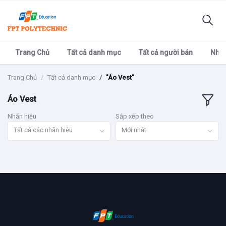
Trang Chủ
Tất cả danh mục
Tất cả người bán
Nhãn
Trang Chủ
Tất cả danh mục
"Áo Vest"
Áo Vest
Nhãn hiệu
Sắp xếp theo
Tất cả các nhãn hiệu
Mới nhất