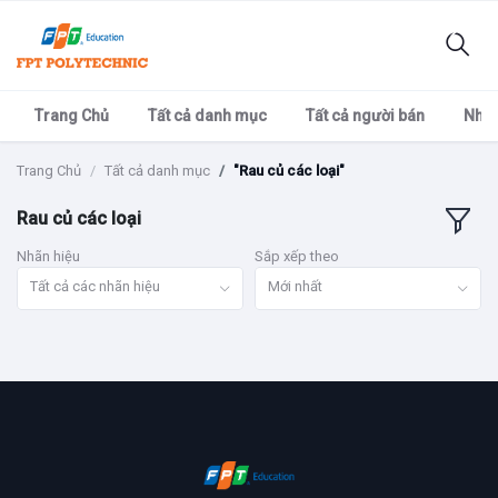
Trang Chủ
Tất cả danh mục
Tất cả người bán
Nhãn
Trang Chủ
Tất cả danh mục
"Rau củ các loại"
Rau củ các loại
Nhãn hiệu
Sắp xếp theo
Tất cả các nhãn hiệu
Mới nhất