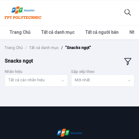
Trang Chủ
Tất cả danh mục
Tất cả người bán
Nhãn
Trang Chủ
Tất cả danh mục
"Snacks ngọt"
Snacks ngọt
Nhãn hiệu
Sắp xếp theo
Tất cả các nhãn hiệu
Mới nhất