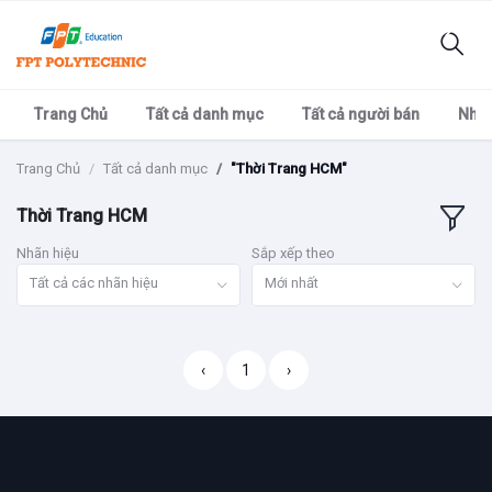
Trang Chủ
Tất cả danh mục
Tất cả người bán
Nhãn
Trang Chủ
Tất cả danh mục
"Thời Trang HCM"
Thời Trang HCM
Nhãn hiệu
Sắp xếp theo
Tất cả các nhãn hiệu
Mới nhất
‹
1
›